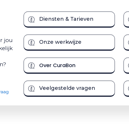
Diensten & Tarieven
r jou
Onze werkwijze
elijk
en?
Over CuraBon
Veelgestelde vragen
raag