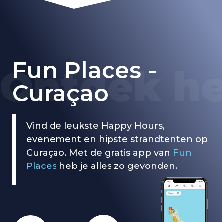
Fun Places -
O
n
t
d
e
k
h
e
Curaçao
Vind de leukste Happy Hours,
evenement en hipste strandtenten op
Curaçao. Met de gratis app van
Fun
Places
heb je alles zo gevonden.