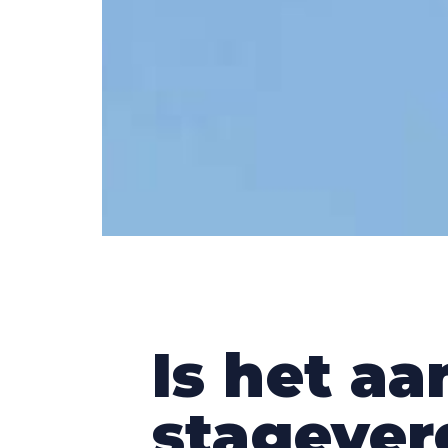
Is het a
stagever