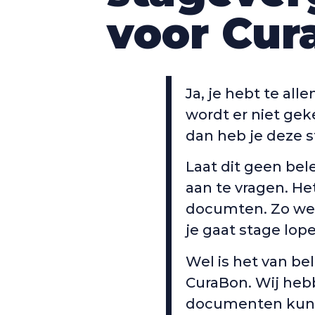
voor Cur
Ja, je hebt te all
wordt er niet gek
dan heb je deze 
Laat dit geen be
aan te vragen. He
documten. Zo weet
je gaat stage lop
Wel is het van be
CuraBon. Wij heb
documenten kunn