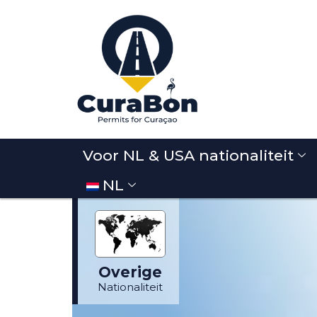
Voor NL & USA nationaliteit
NL
NL of USA
tionaliteit?
Klik hier
Overige
Nationaliteit