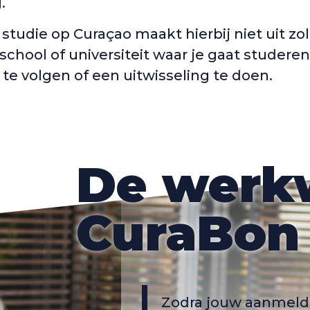
g.
studie op Curaçao maakt hierbij niet uit zo
chool of universiteit waar je gaat studere
te volgen of een uitwisseling te doen.
De werkw
CuraBon
Zodra jouw aanmeldi