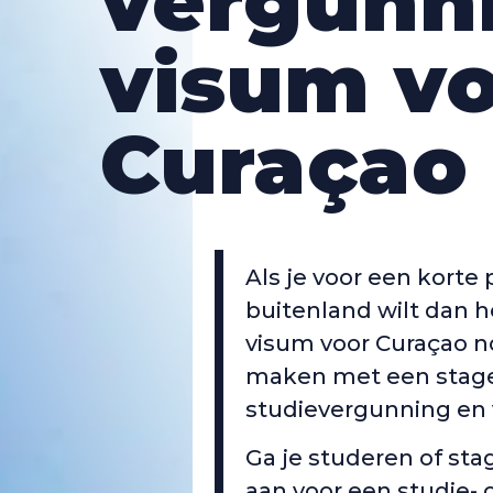
vergunn
visum v
Curaçao
Als je voor een korte 
buitenland wilt dan 
visum voor Curaçao n
maken met een stag
studievergunning en 
Ga je studeren of sta
aan voor een studie-