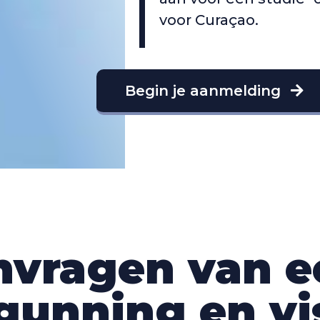
voor Curaçao.
Begin je aanmelding
anvragen van 
gunning en v