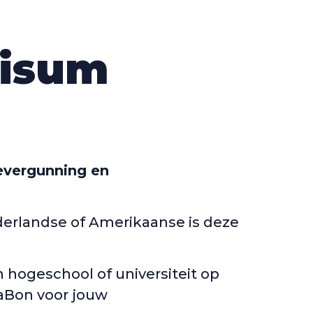
visum
evergunning en
derlandse of Amerikaanse is deze
n hogeschool of universiteit op
raBon voor jouw