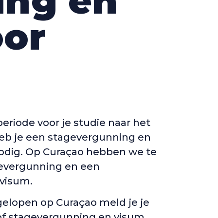
ing en
oor
periode voor je studie naar het
heb je een stagevergunning en
odig. Op Curaçao hebben we te
evergunning en een
visum.
gelopen op Curaçao meld je je
 of stagevergunning en visum