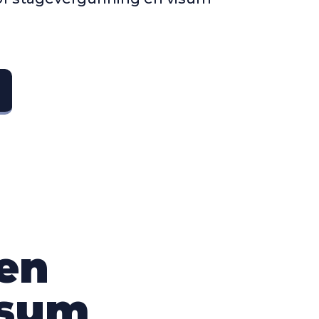
een
isum