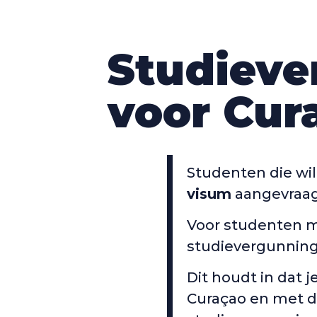
Studieve
voor Cur
Studenten die wi
visum
aangevraag
Voor studenten m
studievergunning 
Dit houdt in dat j
Curaçao en met de