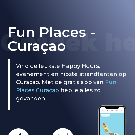
Fun Places -
O
n
t
d
e
k
h
e
Curaçao
Vind de leukste Happy Hours,
evenement en hipste strandtenten op
Curaçao. Met de gratis app van
Fun
Places Curaçao
heb je alles zo
gevonden.