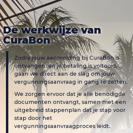
De werkwijze van
CuraBon
Zodra jouw aanmelding bij CuraBon is
ontvangen, en je betaling is voltooid,
gaan we direct aan de slag om jouw
vergunningsaanvraag in gang te zetten.
We zorgen ervoor dat je alle benodigde
documenten ontvangt, samen met een
uitgebreid stappenplan dat je stap voor
stap door het
vergunningsaanvraagproces leidt.