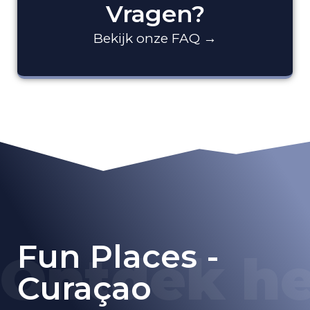
Vragen?
Bekijk onze FAQ →
Fun Places -
O
n
t
d
e
k
h
e
Curaçao