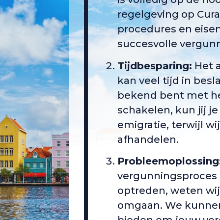
regelgeving op Cura
procedures en eisen
succesvolle vergun
Tijdbesparing:
Het 
kan veel tijd in besl
bekend bent met he
schakelen, kun jij 
emigratie, terwijl wi
afhandelen.
Probleemoplossing
vergunningsproces 
optreden, weten wi
omgaan. We kunnen 
bieden om jouw ver