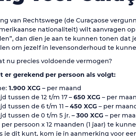
aring van Rechtswege (de Curaçaose vergu
erikaanse nationaliteit) wilt aanvragen op
n”, dan dien je aan te kunnen tonen dat je
en om jezelf in levensonderhoud te kunne
dat nu precies voldoende vermogen?
 er gerekend per persoon als volgt:
ne:
1.900 XCG
–
per maand
ijd tussen de 12 t/m 17
–
650 XCG
– per maan
ijd tussen de 6 t/m 11
–
450 XCG
– per maan
ijd tussen de 0 t/m 5 jr.
–
300 XCG
– per ma
e per persoon x 12 maanden (1 jaar) te kun
s je dit kunt, kom je in aanmerking voor e