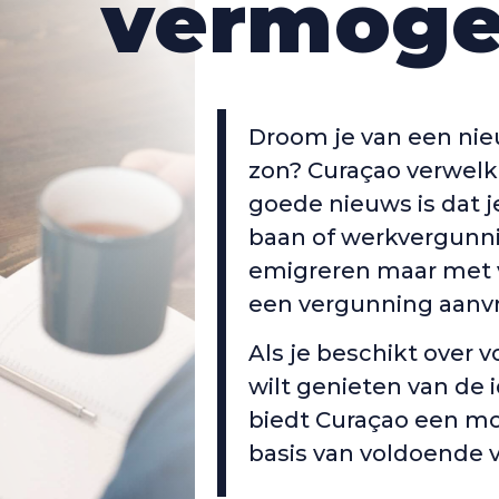
vermog
Droom je van een nie
zon? Curaçao verwel
goede nieuws is dat j
baan of werkvergunni
emigreren maar met 
een vergunning aanv
Als je beschikt over 
wilt genieten van de i
biedt Curaçao een mo
basis van voldoende