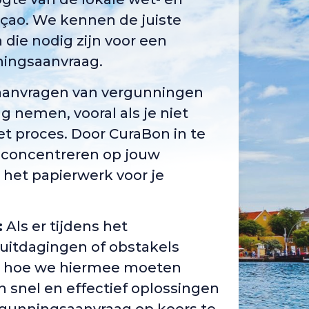
çao. We kennen de juiste
 die nodig zijn voor een
ningsaanvraag.
aanvragen van vergunningen
ag nemen, vooral als je niet
t proces. Door CuraBon in te
je concentreren op jouw
j het papierwerk voor je
:
Als er tijdens het
uitdagingen of obstakels
j hoe we hiermee moeten
snel en effectief oplossingen
gunningsaanvraag op koers te