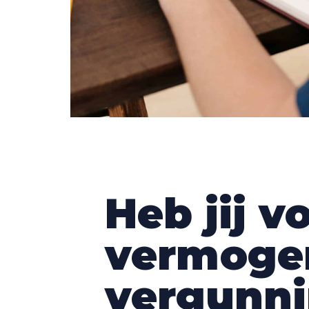
Heb jij 
vermogen
vergunni