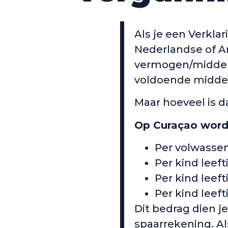
Als je een Verkl
Nederlandse of Am
vermogen/middele
voldoende middel
Maar hoeveel is 
Op Curaçao wordt
Per volwasse
Per kind leeft
Per kind leeft
Per kind leeft
Dit bedrag dien j
spaarrekening. Al