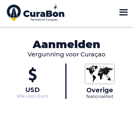
Aanmelden
Vergunning voor Curaçao
NL of USA nationaliteit?
Bekijk in Euro's
Klik hier
Klik hier
USD
Overige
Klik voor Euro
Nationaliteit