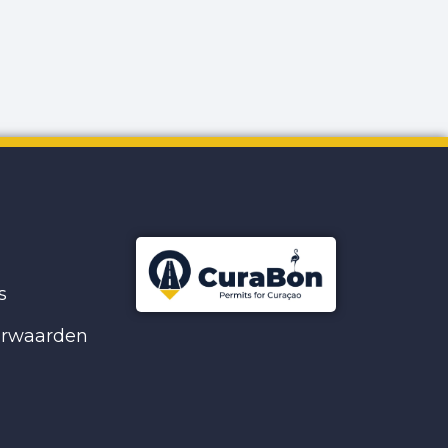
s
orwaarden